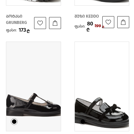
ბოტასი
შუზი KEDDO
GRUNBERG
80
ფასი:
199
₾
173
₾
ფასი:
₾