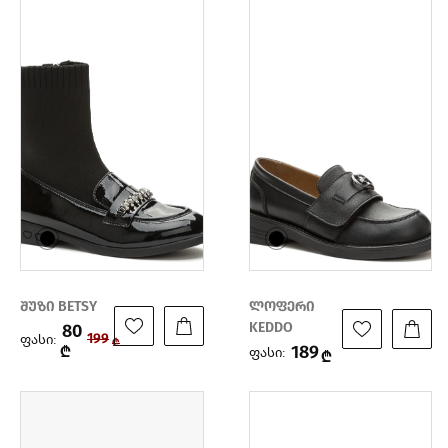
შუზი BETSY
ლოფერი
KEDDO
80
ფასი:
199
₾
189
₾
ფასი:
₾