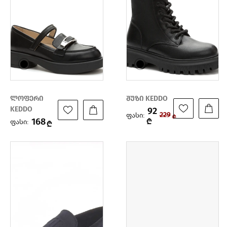
ლოფერი
შუზი KEDDO
KEDDO
92
ფასი:
229
₾
168
₾
ფასი:
₾