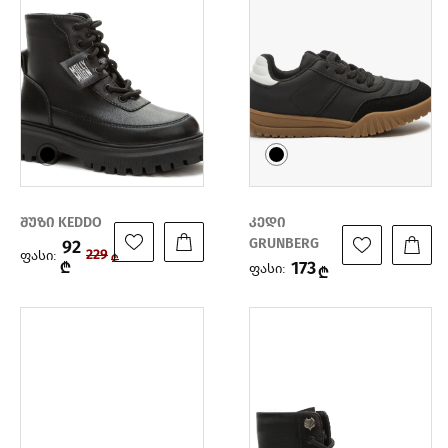
შუზი KEDDO
კედი
GRUNBERG
92
ფასი:
229
₾
173
₾
ფასი:
₾