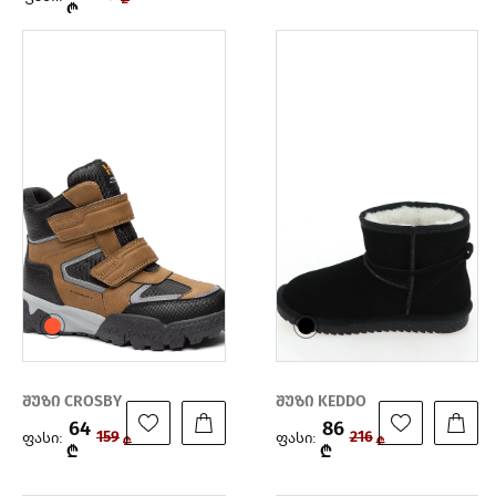
₾
შუზი CROSBY
შუზი KEDDO
64
86
ფასი:
ფასი:
159
216
₾
₾
₾
₾