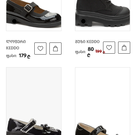
ლოფერი
შუზი KEDDO
KEDDO
80
ფასი:
199
₾
179
₾
ფასი:
₾