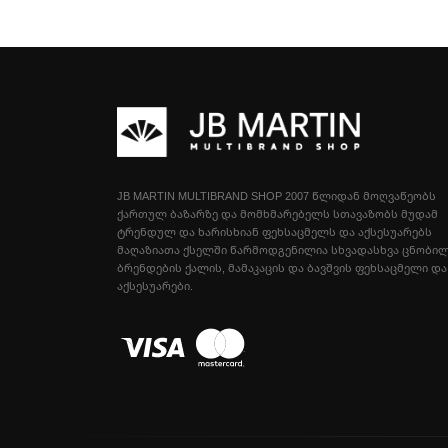
JB MARTIN MULTIBRAND SHOP 2007 ᲬᲚᲘᲓᲐᲜ ᲛᲝᲦᲕᲐᲬᲔᲝᲑᲡ
ᲥᲐᲠᲗᲣᲚ ᲑᲐᲖᲐᲠᲖᲔ ᲓᲐ ᲛᲝᲛᲮᲛᲐᲠᲔᲑᲔᲚᲡ ᲡᲗᲐᲕᲐᲖᲝᲑᲡ ᲛᲣᲓᲐᲛ
ᲢᲠᲔᲜᲓᲣᲚ ᲓᲐ ᲮᲐᲠᲘᲡᲮᲘᲐᲜ ᲤᲔᲮᲡᲐᲪᲛᲔᲚᲡ ᲓᲐ ᲐᲥᲡᲔᲡᲣᲐᲠᲔᲑᲡ
ᲛᲐᲦᲐᲖᲘᲐᲗᲐ ᲥᲡᲔᲚᲨᲘ ᲬᲐᲠᲛᲝᲓᲒᲔᲜᲘᲚᲘᲐ ᲡᲮᲕᲐᲓᲐᲡᲮᲕᲐ ᲪᲜᲝᲑᲘ
ᲑᲠᲔᲜᲓᲔᲑᲘᲡ ᲥᲐᲚᲘᲡ, ᲛᲐᲛᲐᲙᲐᲪᲘᲡ ᲓᲐ ᲑᲐᲕᲨᲕᲘᲡ ᲤᲔᲮᲡᲐᲪᲛᲔᲚᲘ ᲓᲐ
ᲐᲥᲡᲔᲡᲣᲐᲠᲔᲑᲘ.