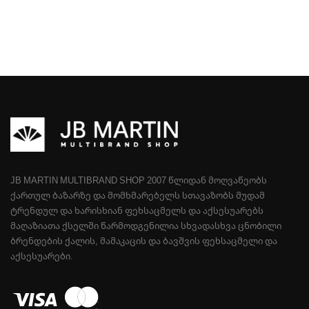
JB MARTIN MULTIBRAND SHOP 2007 ᲬᲚᲘᲓᲐᲜ ᲛᲝᲦᲕᲐᲬᲔᲝᲑᲡ
ᲥᲐᲠᲗᲣᲚ ᲑᲐᲖᲐᲠᲖᲔ ᲓᲐ ᲛᲝᲛᲮᲛᲐᲠᲔᲑᲔᲚᲡ ᲡᲗᲐᲕᲐᲖᲝᲑᲡ ᲛᲣᲓᲐᲛ
ᲢᲠᲔᲜᲓᲣᲚ ᲓᲐ ᲮᲐᲠᲘᲡᲮᲘᲐᲜ ᲤᲔᲮᲡᲐᲪᲛᲔᲚᲡ ᲓᲐ ᲐᲥᲡᲔᲡᲣᲐᲠᲔᲑᲡ
ᲛᲐᲦᲐᲖᲘᲐᲗᲐ ᲥᲡᲔᲚᲨᲘ ᲬᲐᲠᲛᲝᲓᲒᲔᲜᲘᲚᲘᲐ ᲡᲮᲕᲐᲓᲐᲡᲮᲕᲐ ᲪᲜᲝᲑᲘᲚᲘ
ᲑᲠᲔᲜᲓᲔᲑᲘᲡ ᲥᲐᲚᲘᲡ, ᲛᲐᲛᲐᲙᲐᲪᲘᲡ ᲓᲐ ᲑᲐᲕᲨᲕᲘᲡ ᲤᲔᲮᲡᲐᲪᲛᲔᲚᲘ ᲓᲐ
ᲐᲥᲡᲔᲡᲣᲐᲠᲔᲑᲘ.