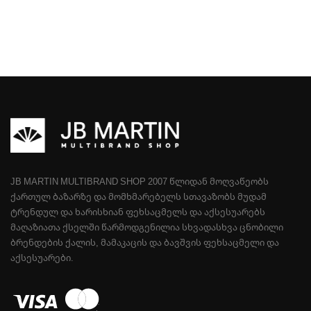
JB MARTIN MULTIBRAND SHOP 2007 ᲬᲚᲘᲓᲐᲜ ᲛᲝᲦᲕᲐᲬᲔᲝᲑᲡ
ᲥᲐᲠᲗᲣᲚ ᲑᲐᲖᲐᲠᲖᲔ ᲓᲐ ᲛᲝᲛᲮᲛᲐᲠᲔᲑᲔᲚᲡ ᲡᲗᲐᲕᲐᲖᲝᲑᲡ ᲛᲣᲓᲐᲛ
ᲢᲠᲔᲜᲓᲣᲚ ᲓᲐ ᲮᲐᲠᲘᲡᲮᲘᲐᲜ ᲤᲔᲮᲡᲐᲪᲛᲔᲚᲡ ᲓᲐ ᲐᲥᲡᲔᲡᲣᲐᲠᲔᲑᲡ
ᲛᲐᲦᲐᲖᲘᲐᲗᲐ ᲥᲡᲔᲚᲨᲘ ᲬᲐᲠᲛᲝᲓᲒᲔᲜᲘᲚᲘᲐ ᲡᲮᲕᲐᲓᲐᲡᲮᲕᲐ ᲪᲜᲝᲑᲘᲚᲘ
ᲑᲠᲔᲜᲓᲔᲑᲘᲡ ᲥᲐᲚᲘᲡ, ᲛᲐᲛᲐᲙᲐᲪᲘᲡ ᲓᲐ ᲑᲐᲕᲨᲕᲘᲡ ᲤᲔᲮᲡᲐᲪᲛᲔᲚᲘ ᲓᲐ
ᲐᲥᲡᲔᲡᲣᲐᲠᲔᲑᲘ.