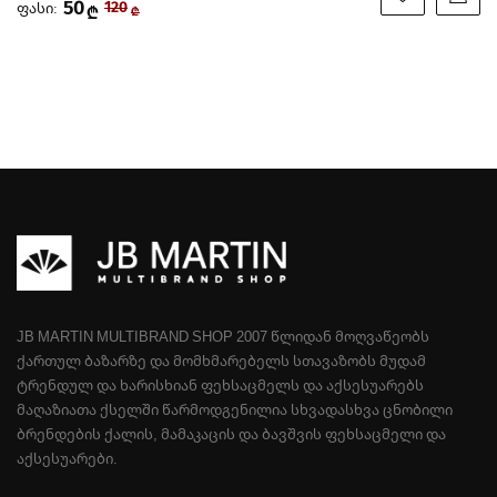
50
ფასი:
120
₾
₾
JB MARTIN MULTIBRAND SHOP 2007 ᲬᲚᲘᲓᲐᲜ ᲛᲝᲦᲕᲐᲬᲔᲝᲑᲡ
ᲥᲐᲠᲗᲣᲚ ᲑᲐᲖᲐᲠᲖᲔ ᲓᲐ ᲛᲝᲛᲮᲛᲐᲠᲔᲑᲔᲚᲡ ᲡᲗᲐᲕᲐᲖᲝᲑᲡ ᲛᲣᲓᲐᲛ
ᲢᲠᲔᲜᲓᲣᲚ ᲓᲐ ᲮᲐᲠᲘᲡᲮᲘᲐᲜ ᲤᲔᲮᲡᲐᲪᲛᲔᲚᲡ ᲓᲐ ᲐᲥᲡᲔᲡᲣᲐᲠᲔᲑᲡ
ᲛᲐᲦᲐᲖᲘᲐᲗᲐ ᲥᲡᲔᲚᲨᲘ ᲬᲐᲠᲛᲝᲓᲒᲔᲜᲘᲚᲘᲐ ᲡᲮᲕᲐᲓᲐᲡᲮᲕᲐ ᲪᲜᲝᲑᲘᲚᲘ
ᲑᲠᲔᲜᲓᲔᲑᲘᲡ ᲥᲐᲚᲘᲡ, ᲛᲐᲛᲐᲙᲐᲪᲘᲡ ᲓᲐ ᲑᲐᲕᲨᲕᲘᲡ ᲤᲔᲮᲡᲐᲪᲛᲔᲚᲘ ᲓᲐ
ᲐᲥᲡᲔᲡᲣᲐᲠᲔᲑᲘ.