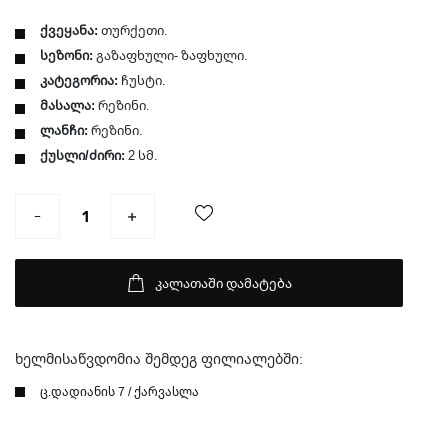
ქვეყანა:
თურქეთი.
სეზონი:
გაზაფხული- ზაფხული.
კატეგორია:
ჩუსტი.
მასალა:
რეზინი.
ლანჩი:
რეზინი.
ქუსლი/ძირი:
2 სმ.
კალათაში დამატება
ხელმისაწვდომია შემდეგ ფილიალებში:
ც.დადიანის 7 / ქარვასლა